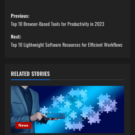
P
Previous:
o
Top 10 Browser-Based Tools for Productivity in 2023
s
Next:
Top 10 Lightweight Software Resources for Efficient Workflows
t
n
a
RELATED STORIES
v
i
g
a
News