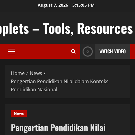
Skip
August 7, 2026
5:15:06 PM
to
content
plets – Tools, Resources &
WATCH VIDEO
Primary
Menu
Home
News
Pengertian Pendidikan Nilai dalam Konteks
Pendidikan Nasional
News
Pengertian Pendidikan Nilai