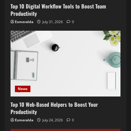
t
Top 10 Digital Workflow Tools to Boost Team
Productivity
i
Esmeralda
July 31, 2026
0
o
n
News
Top 10 Web-Based Helpers to Boost Your
Productivity
Esmeralda
July 24, 2026
0